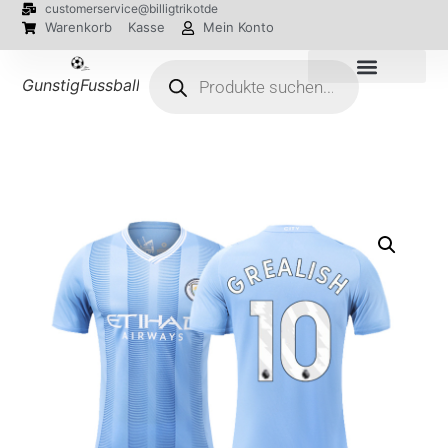
customerservice@billigtrikotde
Warenkorb
Kasse
Mein Konto
GunstigFussballTrikot
EM 2024 Trikots