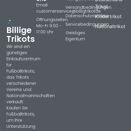
Email:
Trikot
Versandbedingungen
customerservice@billigtrikotde
Datenschutzrichtlinie
Kindertrikot
Öffnungszeiten:
Servicebedingungen
Mo-Fr 9:00 -
Nationaltrikot
Billige
17:00 Uhr
Geistiges
Trikots
Eigentum
Wir sind ein
günstiges
Einkaufszentrum
für
Fußballtrikots,
das Trikots
verschiedener
Vereine und
Nationalmannschaften
verkauft.
Kaufen Sie
Fußballtrikots,
um Ihre
Unterstützung