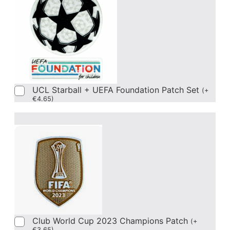
UCL Starball + UEFA Foundation Patch Set
(
+
€
4.65
)
Club World Cup 2023 Champions Patch
(
+
€
3.65
)