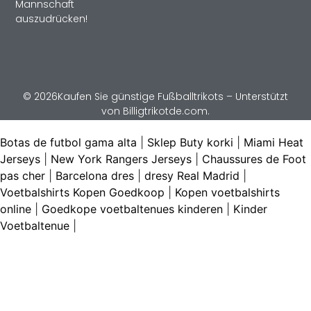
Mannschaft
auszudrücken!
© 2026Kaufen Sie günstige Fußballtrikots – Unterstützt
von Billigtrikotde.com.
Botas de futbol gama alta
|
Sklep Buty korki
|
Miami Heat
Jerseys
|
New York Rangers Jerseys
|
Chaussures de Foot
pas cher
|
Barcelona dres
|
dresy Real Madrid
|
Voetbalshirts Kopen Goedkoop
|
Kopen voetbalshirts
online
|
Goedkope voetbaltenues kinderen
|
Kinder
Voetbaltenue
|