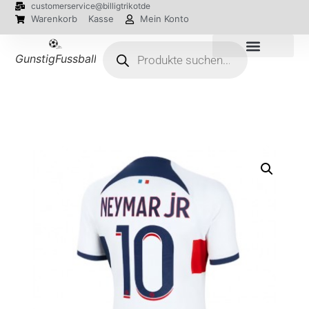
customerservice@billigtrikotde
Warenkorb
Kasse
Mein Konto
GunstigFussballTrikot
EM 2024 Trikots