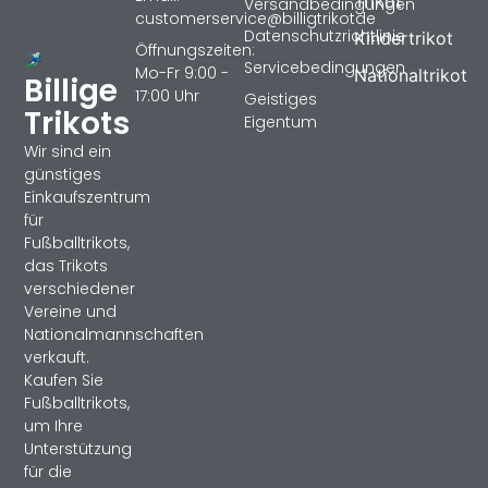
Trikot
Versandbedingungen
customerservice@billigtrikotde
Datenschutzrichtlinie
Kindertrikot
Öffnungszeiten:
Servicebedingungen
Mo-Fr 9:00 -
Nationaltrikot
Billige
17:00 Uhr
Geistiges
Trikots
Eigentum
Wir sind ein
günstiges
Einkaufszentrum
für
Fußballtrikots,
das Trikots
verschiedener
Vereine und
Nationalmannschaften
verkauft.
Kaufen Sie
Fußballtrikots,
um Ihre
Unterstützung
für die