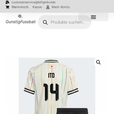
customerservice@billigtrikotde
Warenkorb
Kasse
Mein Konto
GunstigFussballTrikot
EM 2024 Trikots