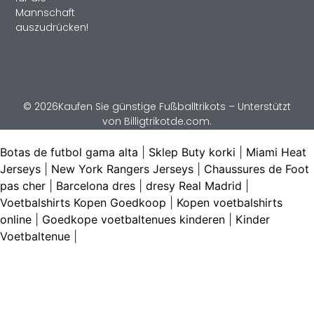
Mannschaft
auszudrücken!
© 2026Kaufen Sie günstige Fußballtrikots – Unterstützt
von Billigtrikotde.com.
Botas de futbol gama alta
|
Sklep Buty korki
|
Miami Heat
Jerseys
|
New York Rangers Jerseys
|
Chaussures de Foot
pas cher
|
Barcelona dres
|
dresy Real Madrid
|
Voetbalshirts Kopen Goedkoop
|
Kopen voetbalshirts
online
|
Goedkope voetbaltenues kinderen
|
Kinder
Voetbaltenue
|