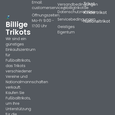
Email:
Trikot
Versandbedingungen
customerservice@billigtrikotde
Datenschutzrichtlinie
Kindertrikot
Öffnungszeiten:
Servicebedingungen
Mo-Fr 9:00 -
Nationaltrikot
Billige
17:00 Uhr
Geistiges
Trikots
Eigentum
Wir sind ein
günstiges
Einkaufszentrum
für
Fußballtrikots,
das Trikots
verschiedener
Vereine und
Nationalmannschaften
verkauft.
Kaufen Sie
Fußballtrikots,
um Ihre
Unterstützung
für die