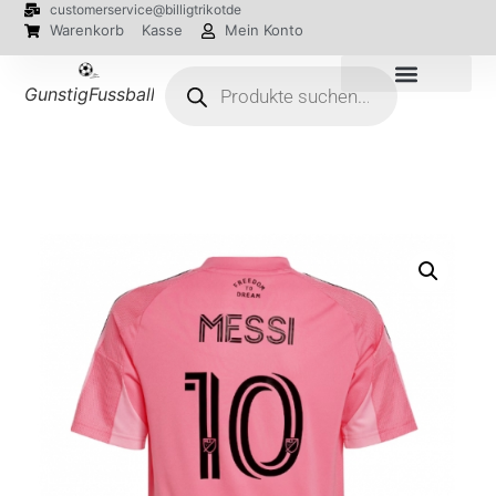
customerservice@billigtrikotde
Warenkorb
Kasse
Mein Konto
GunstigFussballTrikot
EM 2024 Trikots