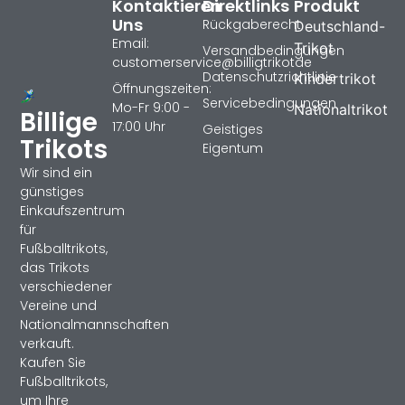
Kontaktieren
Direktlinks
Produkt
Uns
Rückgaberecht
Deutschland-
Email:
Trikot
Versandbedingungen
customerservice@billigtrikotde
Datenschutzrichtlinie
Kindertrikot
Öffnungszeiten:
Servicebedingungen
Mo-Fr 9:00 -
Nationaltrikot
Billige
17:00 Uhr
Geistiges
Trikots
Eigentum
Wir sind ein
günstiges
Einkaufszentrum
für
Fußballtrikots,
das Trikots
verschiedener
Vereine und
Nationalmannschaften
verkauft.
Kaufen Sie
Fußballtrikots,
um Ihre