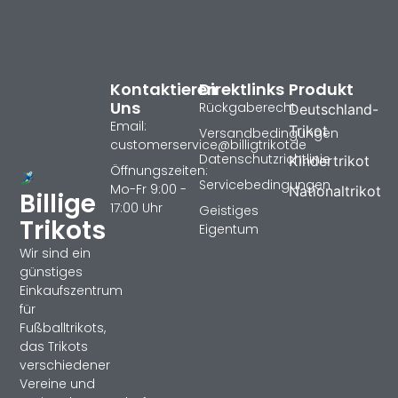
Kontaktieren
Direktlinks
Produkt
Uns
Rückgaberecht
Deutschland-
Email:
Trikot
Versandbedingungen
customerservice@billigtrikotde
Datenschutzrichtlinie
Kindertrikot
Öffnungszeiten:
Servicebedingungen
Mo-Fr 9:00 -
Nationaltrikot
Billige
17:00 Uhr
Geistiges
Trikots
Eigentum
Wir sind ein
günstiges
Einkaufszentrum
für
Fußballtrikots,
das Trikots
verschiedener
Vereine und