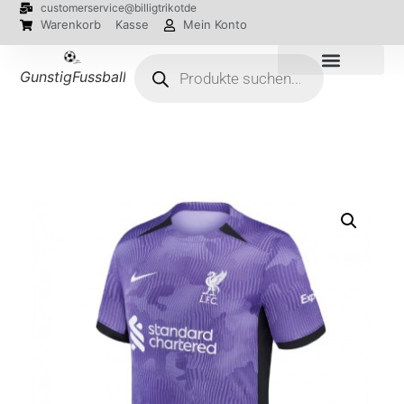
customerservice@billigtrikotde
Warenkorb
Kasse
Mein Konto
GunstigFussballTrikot
EM 2024 Trikots