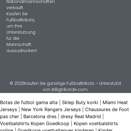
Nationalmannschaften
verkauft.
Kaufen Sie
Fußballtrikots,
um Ihre
Unterstützung
für die
Mannschaft
auszudrücken!
© 2026Kaufen Sie günstige Fußballtrikots – Unterstützt
von Billigtrikotde.com.
Botas de futbol gama alta
|
Sklep Buty korki
|
Miami Heat
Jerseys
|
New York Rangers Jerseys
|
Chaussures de Foot
pas cher
|
Barcelona dres
|
dresy Real Madrid
|
Voetbalshirts Kopen Goedkoop
|
Kopen voetbalshirts
online
|
Goedkope voetbaltenues kinderen
|
Kinder