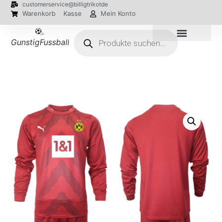
customerservice@billigtrikotde
Warenkorb
Kasse
Mein Konto
GunstigFussballTrikot
EM 2024 Trikots