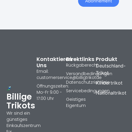
Abonnement
Kontaktieren
Direktlinks
Produkt
Uns
Rückgaberecht
Deutschland-
Email:
Trikot
Versandbedingungen
customerservice@billigtrikotde
Datenschutzrichtlinie
Kindertrikot
Öffnungszeiten:
Servicebedingungen
Mo-Fr 9:00 -
Nationaltrikot
Billige
17:00 Uhr
Geistiges
Trikots
Eigentum
Wir sind ein
günstiges
Einkaufszentrum
für