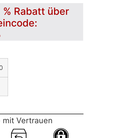
5 % Rabatt über
eincode:
5
0
 mit Vertrauen