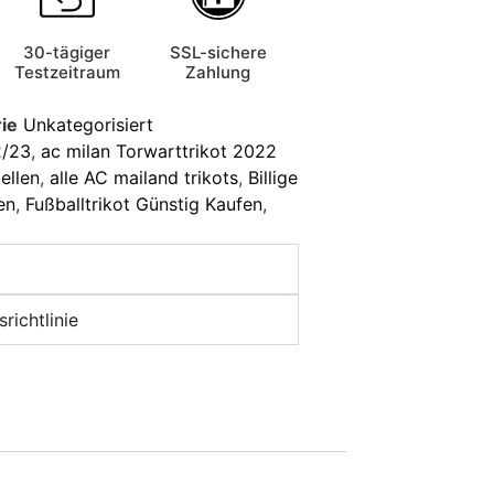
30-tägiger
SSL-sichere
Testzeitraum
Zahlung
ie
Unkategorisiert
2/23
,
ac milan Torwarttrikot 2022
ellen
,
alle AC mailand trikots
,
Billige
en
,
Fußballtrikot Günstig Kaufen
,
richtlinie