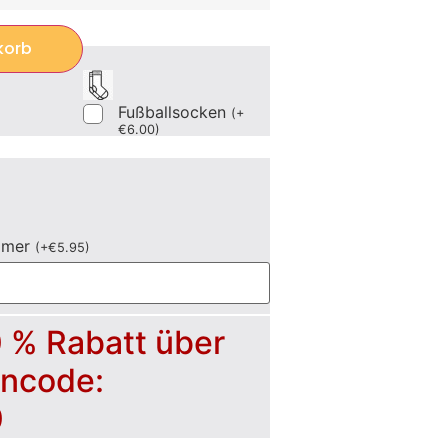
korb
Fußballsocken
(
+
€
6.00
)
mmer
(
+
€
5.95
)
0 % Rabatt über
incode:
0