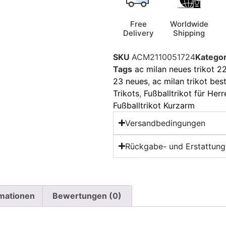
Free
Worldwide
Delivery
Shipping
SKU
ACM2110051724
Kategor
Tags
ac milan neues trikot 2
23 neues
,
ac milan trikot best
Trikots
,
Fußballtrikot für Herr
Fußballtrikot Kurzarm
Versandbedingungen
Rückgabe- und Erstattungs
rmationen
Bewertungen (0)