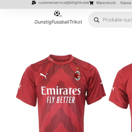
customerservice@billigtrikotde
Warenkorb
Kasse
GunstigFussballTrikot