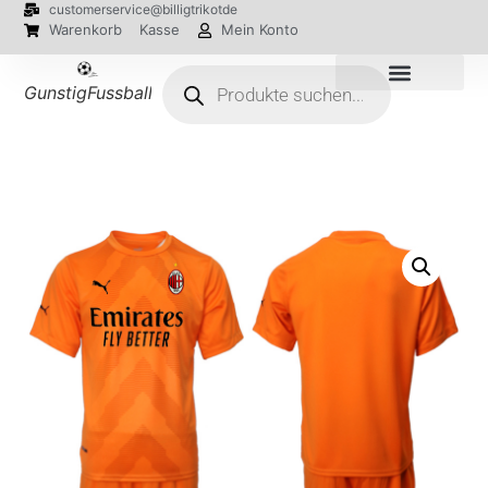
customerservice@billigtrikotde
Warenkorb
Kasse
Mein Konto
GunstigFussballTrikot
EM 2024 Trikots