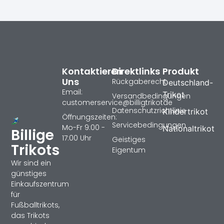
Kontaktieren
Direktlinks
Produkt
Uns
Rückgaberecht
Deutschland-
Email:
Trikot
Versandbedingungen
customerservice@billigtrikotde
Datenschutzrichtlinie
Kindertrikot
Öffnungszeiten:
Servicebedingungen
Mo-Fr 9:00 -
Nationaltrikot
Billige
17:00 Uhr
Geistiges
Trikots
Eigentum
Wir sind ein
günstiges
Einkaufszentrum
für
Fußballtrikots,
das Trikots