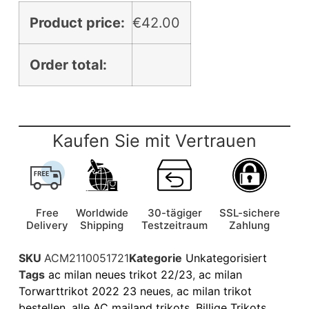
Product price:
€
42.00
Order total:
Kaufen Sie mit Vertrauen
Free
Worldwide
30-tägiger
SSL-sichere
Delivery
Shipping
Testzeitraum
Zahlung
SKU
ACM2110051721
Kategorie
Unkategorisiert
Tags
ac milan neues trikot 22/23
,
ac milan
Torwarttrikot 2022 23 neues
,
ac milan trikot
bestellen
,
alle AC mailand trikots
,
Billige Trikots
,