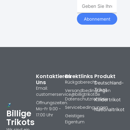
Abonnement
Kontaktieren
Direktlinks
Produkt
Uns
Rückgaberecht
Deutschland-
Email:
Trikot
Versandbedingungen
customerservice@billigtrikotde
Datenschutzrichtlinie
Kindertrikot
Öffnungszeiten:
Servicebedingungen
Mo-Fr 9:00 -
Nationaltrikot
Billige
17:00 Uhr
Geistiges
Trikots
Eigentum
Wir sind ein