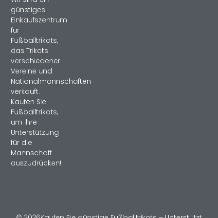
günstiges
Einkaufszentrum
für
Fußballtrikots,
das Trikots
verschiedener
Vereine und
Nationalmannschaften
verkauft.
Kaufen Sie
Fußballtrikots,
um Ihre
Unterstützung
für die
Mannschaft
auszudrücken!
© 2026Kaufen Sie günstige Fußballtrikots – Unterstützt