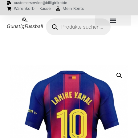
customerservice@billigtrikotde
Warenkorb
Kasse
Mein Konto
GunstigFussballTrikot
EM 2024 Trikots