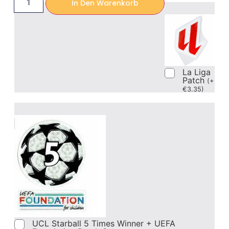
In Den Warenkorb
La Liga
Patch
(
+
€
3.35
)
UCL Starball 5 Times Winner + UEFA