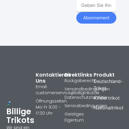
Abonnement
Kontaktieren
Direktlinks
Produkt
Uns
Rückgaberecht
Deutschland-
Email:
Trikot
Versandbedingungen
customerservice@billigtrikotde
Datenschutzrichtlinie
Kindertrikot
Öffnungszeiten:
Servicebedingungen
Mo-Fr 9:00 -
Nationaltrikot
Billige
17:00 Uhr
Geistiges
Trikots
Eigentum
Wir sind ein