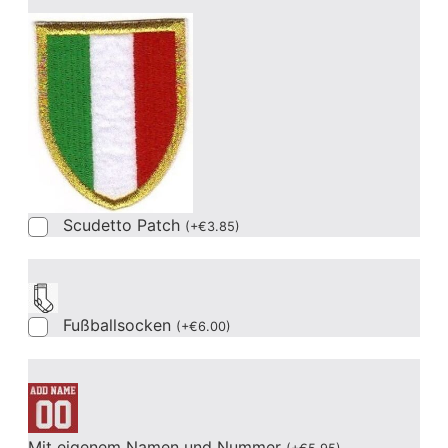
Scudetto Patch
(
+
€
3.85
)
Fußballsocken
(
+
€
6.00
)
Mit eigenem Namen und Nummer