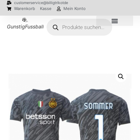
customerservice@billigtrikotde
Warenkorb
Kasse
Mein Konto
GunstigFussballTrikot
EM 2024 Trikots