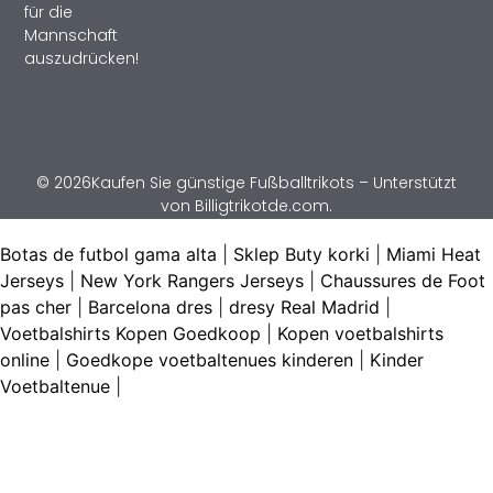
für die
Mannschaft
auszudrücken!
© 2026Kaufen Sie günstige Fußballtrikots – Unterstützt
von Billigtrikotde.com.
Botas de futbol gama alta
|
Sklep Buty korki
|
Miami Heat
Jerseys
|
New York Rangers Jerseys
|
Chaussures de Foot
pas cher
|
Barcelona dres
|
dresy Real Madrid
|
Voetbalshirts Kopen Goedkoop
|
Kopen voetbalshirts
online
|
Goedkope voetbaltenues kinderen
|
Kinder
Voetbaltenue
|