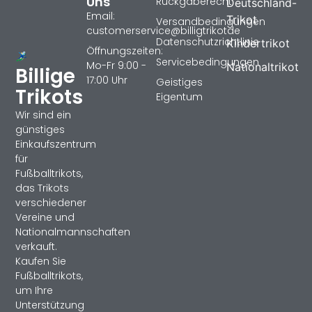
Uns
Rückgaberecht
Deutschland-
Email:
Trikot
Versandbedingungen
customerservice@billigtrikotde
Datenschutzrichtlinie
Kindertrikot
Öffnungszeiten:
Servicebedingungen
Mo-Fr 9:00 -
Nationaltrikot
Billige
17:00 Uhr
Geistiges
Trikots
Eigentum
Wir sind ein
günstiges
Einkaufszentrum
für
Fußballtrikots,
das Trikots
verschiedener
Vereine und
Nationalmannschaften
verkauft.
Kaufen Sie
Fußballtrikots,
um Ihre
Unterstützung