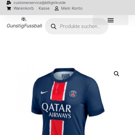
customerservice@billigtrikotde
Warenkorb
Kasse
Mein Konto
GunstigFussballTrikot
EM 2024 Trikots