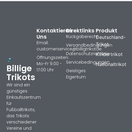
Kontaktieren
Direktlinks
Produkt
Uns
Rückgaberecht
Deutschland-
Email:
Trikot
Versandbedingungen
customerservice@billigtrikotde
Datenschutzrichtlinie
Kindertrikot
Öffnungszeiten:
Servicebedingungen
Mo-Fr 9:00 -
Nationaltrikot
Billige
17:00 Uhr
Geistiges
Trikots
Eigentum
Wir sind ein
günstiges
Einkaufszentrum
für
Fußballtrikots,
das Trikots
verschiedener
Vereine und