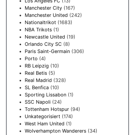
Los Angeles FC
(13)
Manchester City
(167)
Manchester United
(242)
Nationaltrikot
(1683)
NBA Trikots
(1)
Newcastle United
(19)
Orlando City SC
(8)
Paris Saint-Germain
(306)
Porto
(4)
RB Leipzig
(10)
Real Betis
(5)
Real Madrid
(328)
SL Benfica
(10)
Sporting Lissabon
(1)
SSC Napoli
(24)
Tottenham Hotspur
(94)
Unkategorisiert
(174)
West Ham United
(1)
Wolverhampton Wanderers
(34)