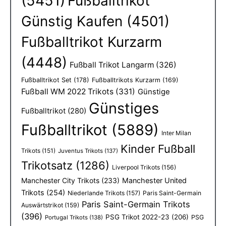
(5451)
Fußballtrikot
Günstig Kaufen
(4501)
Fußballtrikot Kurzarm
(4448)
Fußball Trikot Langarm
(326)
Fußballtrikot Set
(178)
Fußballtrikots Kurzarm
(169)
Fußball WM 2022 Trikots
(331)
Günstige
Günstiges
Fußballtrikot
(280)
Fußballtrikot
(5889)
Inter Milan
Kinder Fußball
Trikots
(151)
Juventus Trikots
(137)
Trikotsatz
(1286)
Liverpool Trikots
(156)
Manchester City Trikots
(233)
Manchester United
Trikots
(254)
Niederlande Trikots
(157)
Paris Saint-Germain
Paris Saint-Germain Trikots
Auswärtstrikot
(159)
(396)
PSG Trikot 2022-23
(206)
PSG
Portugal Trikots
(138)