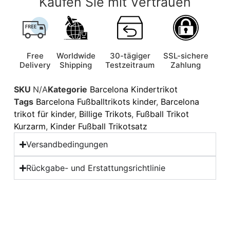
Kaufen Sie mit Vertrauen
Free
Worldwide
30-tägiger
SSL-sichere
Delivery
Shipping
Testzeitraum
Zahlung
SKU
N/A
Kategorie
Barcelona Kindertrikot
Tags
Barcelona Fußballtrikots kinder
,
Barcelona
trikot für kinder
,
Billige Trikots
,
Fußball Trikot
Kurzarm
,
Kinder Fußball Trikotsatz
Versandbedingungen
Rückgabe- und Erstattungsrichtlinie