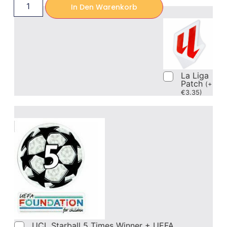
In Den Warenkorb
La Liga
Patch
(
+
€
3.35
)
UCL Starball 5 Times Winner + UEFA