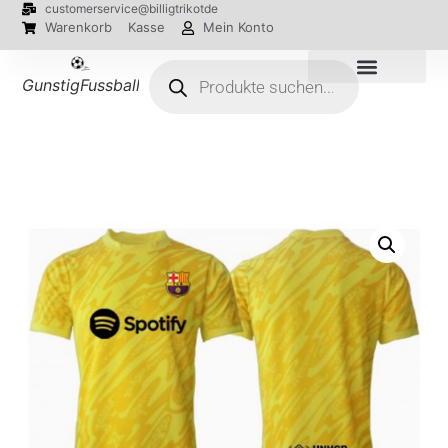
customerservice@billigtrikotde
Warenkorb
Kasse
Mein Konto
GunstigFussballTrikot
EM 2024 Trikots