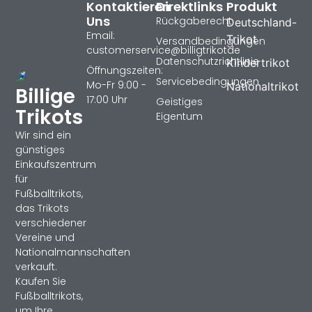
Kontaktieren
Direktlinks
Produkt
Uns
Rückgaberecht
Deutschland-
Email:
Trikot
Versandbedingungen
customerservice@billigtrikotde
Datenschutzrichtlinie
Kindertrikot
Öffnungszeiten:
Servicebedingungen
Mo-Fr 9:00 -
Nationaltrikot
Billige
17:00 Uhr
Geistiges
Trikots
Eigentum
Wir sind ein
günstiges
Einkaufszentrum
für
Fußballtrikots,
das Trikots
verschiedener
Vereine und
Nationalmannschaften
verkauft.
Kaufen Sie
Fußballtrikots,
um Ihre