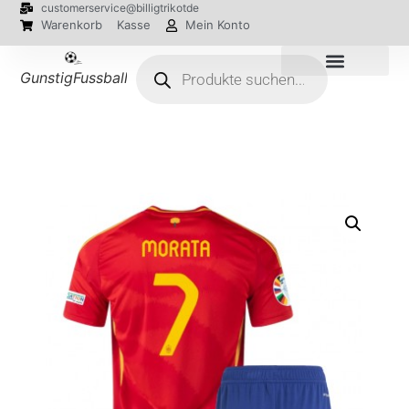
customerservice@billigtrikotde
Warenkorb
Kasse
Mein Konto
GunstigFussballTrikot
EM 2024 Trikots