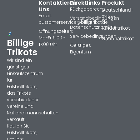
Kontaktieren
Direktlinks
Produkt
Uns
Rückgaberecht
Deutschland-
Email:
Trikot
Versandbedingungen
customerservice@billigtrikotde
Datenschutzrichtlinie
Kindertrikot
Öffnungszeiten:
Servicebedingungen
Mo-Fr 9:00 -
Nationaltrikot
Billige
17:00 Uhr
Geistiges
Trikots
Eigentum
Wir sind ein
günstiges
Einkaufszentrum
für
Fußballtrikots,
das Trikots
verschiedener
Vereine und
Nationalmannschaften
verkauft.
Kaufen Sie
Fußballtrikots,
um Ihre