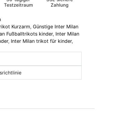
Testzeitraum
Zahlung
n
rikot Kurzarm
,
Günstige Inter Milan
lan Fußballtrikots kinder
,
Inter Milan
nder
,
Inter Milan trikot für kinder
,
richtlinie