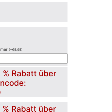
mmer
(
+
€
5.95
)
0 % Rabatt über
incode:
0
5 % Rabatt über