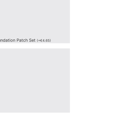
undation Patch Set
(
+
€
4.65
)