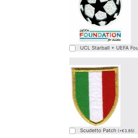
UCL Starball + UEFA Fo
Scudetto Patch
(
+
€
3.85
)