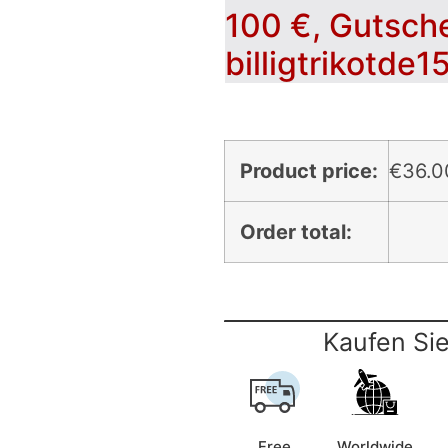
100 €, Gutsch
billigtrikotde1
Product price:
€
36.0
Order total:
Kaufen Sie
Free
Worldwide