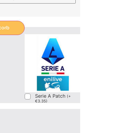
korb
Serie A Patch
(
+
€
3.35
)