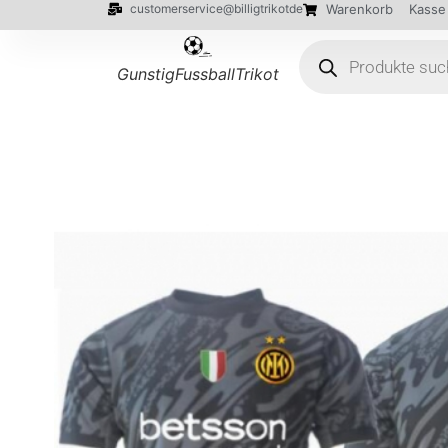
customerservice@billigtrikotde
Warenkorb
Kasse
GunstigFussballTrikot