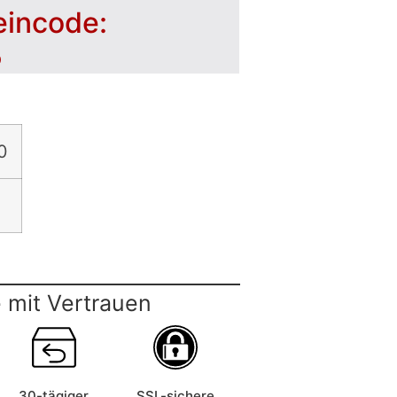
eincode:
5
0
 mit Vertrauen
30-tägiger
SSL-sichere