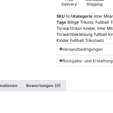
Delivery
Shipping
SKU
N/A
Kategorie
Inter Mila
Tags
Billige Trikots
,
Fußball T
Torwarttrikot kinder
,
Inter Mi
Torwartbekleidung fußball ki
Kinder Fußball Trikotsatz
Versandbedingungen
Rückgabe- und Erstattungs
rmationen
Bewertungen (0)