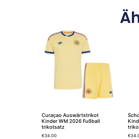
Äh
Curaçao Auswärtstrikot
Scho
Kinder WM 2026 Fußball
Kind
trikotsatz
trik
€
34.00
€
34.