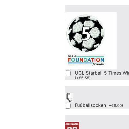
UCL Starball 5 Times Wi
(
+
€
5.55
)
Fußballsocken
(
+
€
6.00
)