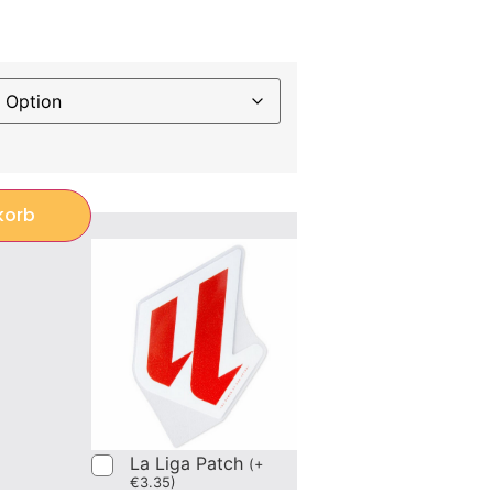
korb
La Liga Patch
(
+
€
3.35
)