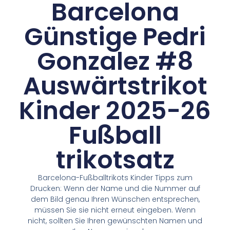
Barcelona
Günstige Pedri
Gonzalez #8
Auswärtstrikot
Kinder 2025-26
Fußball
trikotsatz
Barcelona-Fußballtrikots Kinder Tipps zum
Drucken: Wenn der Name und die Nummer auf
dem Bild genau Ihren Wünschen entsprechen,
müssen Sie sie nicht erneut eingeben. Wenn
nicht, sollten Sie Ihren gewünschten Namen und