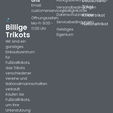
Uns
Deutschland-
Email:
Trikot
Versandbedingungen
customerservice@billigtrikotde
Datenschutzrichtlinie
Kindertrikot
Öffnungszeiten:
Servicebedingungen
Mo-Fr 9:00 -
Nationaltrikot
Billige
17:00 Uhr
Geistiges
Trikots
Eigentum
Wir sind ein
günstiges
Einkaufszentrum
für
Fußballtrikots,
das Trikots
verschiedener
Vereine und
Nationalmannschaften
verkauft.
Kaufen Sie
Fußballtrikots,
um Ihre
Unterstützung