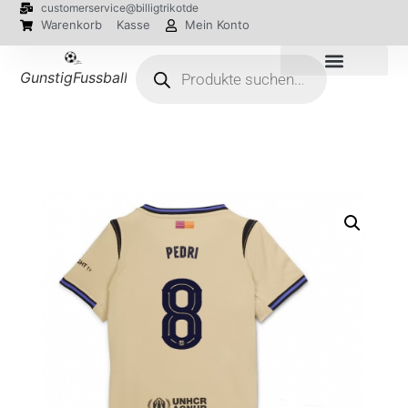
customerservice@billigtrikotde
Warenkorb
Kasse
Mein Konto
GunstigFussballTrikot
EM 2024 Trikots