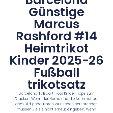
Günstige
Marcus
Rashford #14
Heimtrikot
Kinder 2025-26
Fußball
trikotsatz
Barcelona-Fußballtrikots Kinder Tipps zum
Drucken: Wenn der Name und die Nummer auf
dem Bild genau Ihren Wünschen entsprechen,
müssen Sie sie nicht erneut eingeben. Wenn