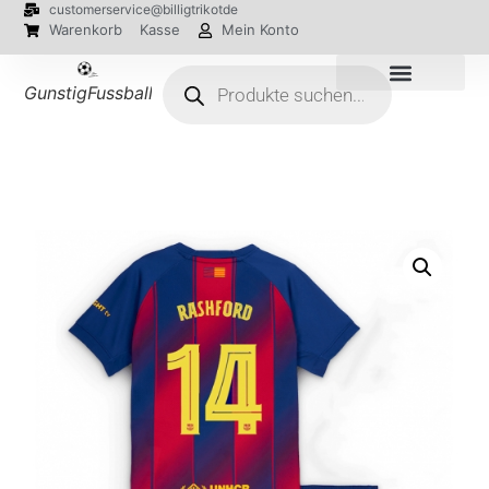
customerservice@billigtrikotde
Warenkorb
Kasse
Mein Konto
GunstigFussballTrikot
EM 2024 Trikots