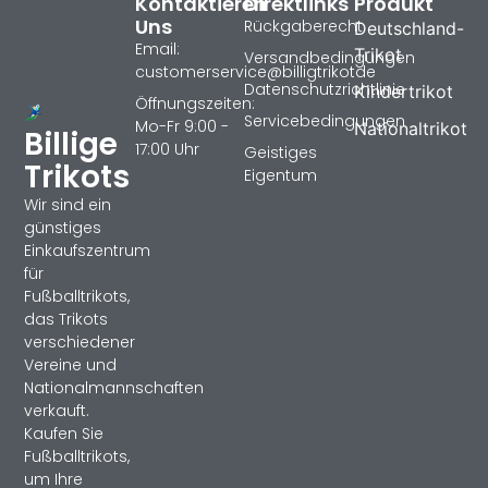
Kontaktieren
Direktlinks
Produkt
Uns
Rückgaberecht
Deutschland-
Email:
Trikot
Versandbedingungen
customerservice@billigtrikotde
Datenschutzrichtlinie
Kindertrikot
Öffnungszeiten:
Servicebedingungen
Mo-Fr 9:00 -
Nationaltrikot
Billige
17:00 Uhr
Geistiges
Trikots
Eigentum
Wir sind ein
günstiges
Einkaufszentrum
für
Fußballtrikots,
das Trikots
verschiedener
Vereine und
Nationalmannschaften
verkauft.
Kaufen Sie
Fußballtrikots,
um Ihre