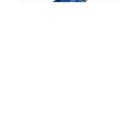
Fusion aus hoher Leistung
und Umweltschutz
Die Spielerversion des Trikots ist mit der neuesten Dri-FIT ADV-
Technologie ausgestattet. Diese kombiniert feuchtigkeitsableitende