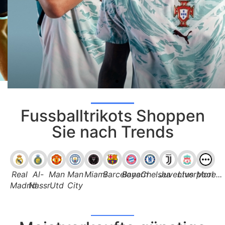
Fussballtrikots Shoppen
Sie nach Trends
Real
Al-
Man
Man
Miami
Barcelona
Bayern
Chelsea
Juventus
Liverpool
More...
Madrid
Nassr
Utd
City