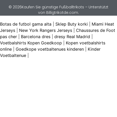
© 2026Kaufen Sie günstige Fußballtrikots – Unterstützt
von Billigtrikotde.com.
Botas de futbol gama alta
|
Sklep Buty korki
|
Miami Heat
Jerseys
|
New York Rangers Jerseys
|
Chaussures de Foot
pas cher
|
Barcelona dres
|
dresy Real Madrid
|
Voetbalshirts Kopen Goedkoop
|
Kopen voetbalshirts
online
|
Goedkope voetbaltenues kinderen
|
Kinder
Voetbaltenue
|