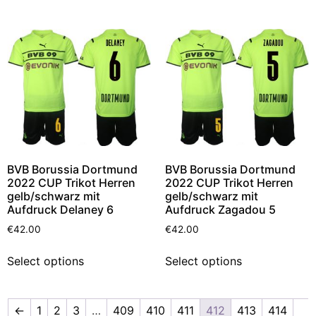
BVB Borussia Dortmund
BVB Borussia Dortmund
2022 CUP Trikot Herren
2022 CUP Trikot Herren
gelb/schwarz mit
gelb/schwarz mit
Aufdruck Delaney 6
Aufdruck Zagadou 5
€
42.00
€
42.00
Select options
Select options
←
1
2
3
…
409
410
411
412
413
414