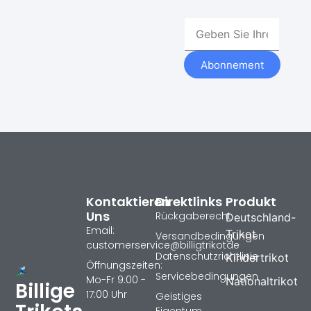
Abonnement
Kontaktieren
Direktlinks
Produkt
Uns
Rückgaberecht
Deutschland-
Email:
Trikot
Versandbedingungen
customerservice@billigtrikotde
Datenschutzrichtlinie
Kindertrikot
Öffnungszeiten:
Servicebedingungen
Mo-Fr 9:00 -
Nationaltrikot
Billige
17:00 Uhr
Geistiges