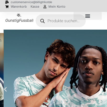
customerservice@billigtrikotde
Warenkorb
Kasse
Mein Konto
GunstigFussballTrikot
EM 2024 Trikots