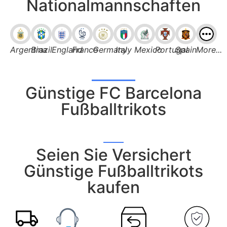
Nationalmannschaften
Argentina
Brazil
England
France
Germany
Italy
Mexico
Portugal
Spain
More...
Günstige FC Barcelona
Fußballtrikots
Seien Sie Versichert
Günstige Fußballtrikots
kaufen