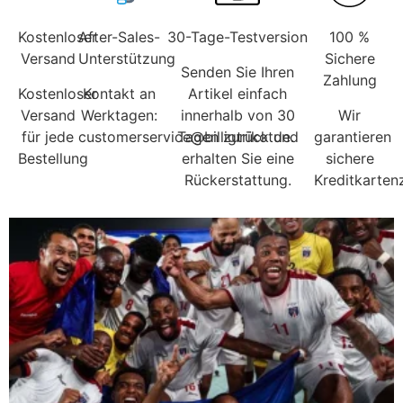
Kostenloser
After-Sales-
30-Tage-Testversion
100 %
Versand
Unterstützung
Sichere
Senden Sie Ihren
Zahlung
Kostenloser
Kontakt an
Artikel einfach
Versand
Werktagen:
innerhalb von 30
Wir
für jede
customerservice@billigtrikotde.
Tagen zurück und
garantieren
Bestellung
erhalten Sie eine
sichere
Rückerstattung.
Kreditkarten