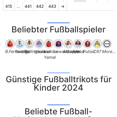
415
…
441
442
443
→
Beliebter Fußballspieler
B.Fernandes
Rodrigo
Bellingham
Haaland
Lamine
Lewandowski
Mbappe
Messi
Pulisic
CR7
More...
Yamal
Günstige Fußballtrikots für
Kinder 2024
Beliebte Fußball-