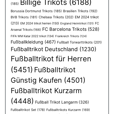
Billige Trikots
(6188)
(185)
Borussia Dortmund Trikots
(185)
Brasilien Trikots
(192)
Chelsea Trikots
(202)
EM 2024 trikot
BVB Trikots
(181)
(213)
EM 2024 trikot herren
(150)
FC
England Heimtrikot
(131)
FC Barcelona Trikots
(528)
Arsenal Trikots
(166)
FIFA WM Katar 2022 trikot
(134)
Frankreich Trikots
(124)
Fußballkleidung
(467)
Fußball Torwarttrikots
(201)
Fußballtrikot Deutschland
(1230)
Fußballtrikot für Herren
(5451)
Fußballtrikot
Günstig Kaufen
(4501)
Fußballtrikot Kurzarm
(4448)
Fußball Trikot Langarm
(326)
Fußballtrikot Set
(178)
Fußballtrikots Kurzarm
(169)