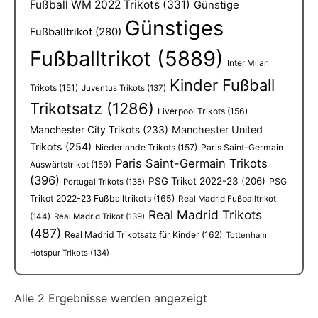
Fußball WM 2022 Trikots
(331)
Günstige
Günstiges
Fußballtrikot
(280)
Fußballtrikot
(5889)
Inter Milan
Kinder Fußball
Trikots
(151)
Juventus Trikots
(137)
Trikotsatz
(1286)
Liverpool Trikots
(156)
Manchester City Trikots
(233)
Manchester United
Trikots
(254)
Niederlande Trikots
(157)
Paris Saint-Germain
Paris Saint-Germain Trikots
Auswärtstrikot
(159)
(396)
PSG Trikot 2022-23
(206)
PSG
Portugal Trikots
(138)
Trikot 2022-23 Fußballtrikots
(165)
Real Madrid Fußballtrikot
Real Madrid Trikots
(144)
Real Madrid Trikot
(139)
(487)
Real Madrid Trikotsatz für Kinder
(162)
Tottenham
Hotspur Trikots
(134)
Alle 2 Ergebnisse werden angezeigt