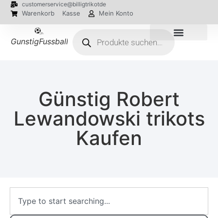
customerservice@billigtrikotde
Warenkorb
Kasse
Mein Konto
GunstigFussballTrikot
EM 2024 Trikots
Günstig Robert
Lewandowski trikots
Kaufen