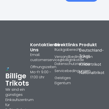
Kontaktieren
Direktlinks
Produkt
Uns
Rückgaberecht
Deutschland-
Email:
Trikot
Versandbedingungen
customerservice@billigtrikotde
Datenschutzrichtlinie
Kindertrikot
Öffnungszeiten:
Servicebedingungen
Mo-Fr 9:00 -
Nationaltrikot
Billige
17:00 Uhr
Geistiges
Trikots
Eigentum
Wir sind ein
günstiges
Einkaufszentrum
für