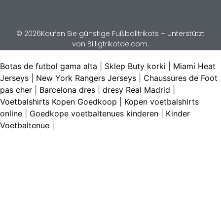
© 2026Kaufen Sie günstige Fußballtrikots – Unterstützt
von Billigtrikotde.com.
Botas de futbol gama alta
|
Sklep Buty korki
|
Miami Heat
Jerseys
|
New York Rangers Jerseys
|
Chaussures de Foot
pas cher
|
Barcelona dres
|
dresy Real Madrid
|
Voetbalshirts Kopen Goedkoop
|
Kopen voetbalshirts
online
|
Goedkope voetbaltenues kinderen
|
Kinder
Voetbaltenue
|