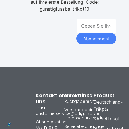
auf Ihre erste Bestellung. Code:
gunstigfussballtrikot10
Abonnement
Kontaktieren
Direktlinks
Produkt
Uns
Rückgaberecht
Deutschland-
Email:
Trikot
Versandbedingungen
customerservice@billigtrikotde
Datenschutzrichtlinie
Kindertrikot
Öffnungszeiten:
Servicebedingungen
Mo-Fr 9:00 -
Nationaltrikot