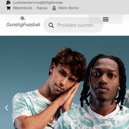
customerservice@billigtrikotde
Warenkorb
Kasse
Mein Konto
GunstigFussballTrikot
EM 2024 Trikots