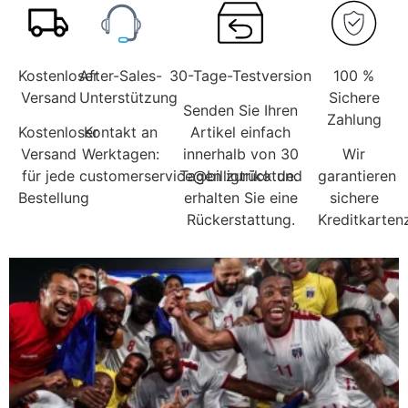
Kostenloser
After-Sales-
30-Tage-Testversion
100 %
Versand
Unterstützung
Sichere
Senden Sie Ihren
Zahlung
Kostenloser
Kontakt an
Artikel einfach
Versand
Werktagen:
innerhalb von 30
Wir
für jede
customerservice@billigtrikotde.
Tagen zurück und
garantieren
Bestellung
erhalten Sie eine
sichere
Rückerstattung.
Kreditkarten