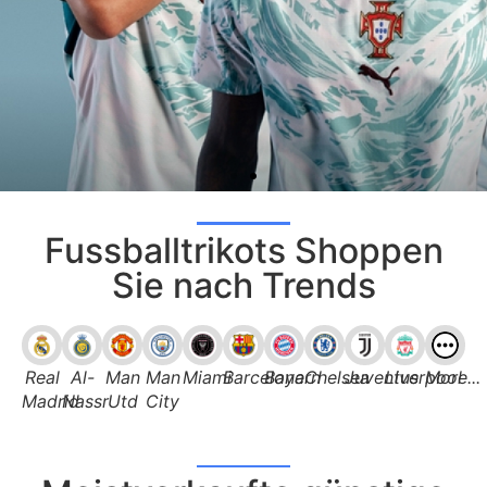
Fussballtrikots Shoppen
Sie nach Trends
Real
Al-
Man
Man
Miami
Barcelona
Bayern
Chelsea
Juventus
Liverpool
More...
Madrid
Nassr
Utd
City