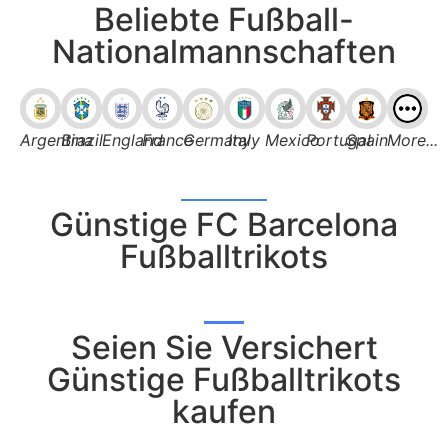
Beliebte Fußball-
Nationalmannschaften
Argentina
Brazil
England
France
Germany
Italy
Mexico
Portugal
Spain
More...
Günstige FC Barcelona
Fußballtrikots
Seien Sie Versichert
Günstige Fußballtrikots
kaufen