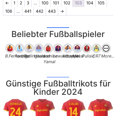
←
1
2
3
…
100
101
102
103
104
105
106
…
441
442
443
→
Beliebter Fußballspieler
B.Fernandes
Rodrigo
Bellingham
Haaland
Lamine
Lewandowski
Mbappe
Messi
Pulisic
CR7
More...
Yamal
Günstige Fußballtrikots für
Kinder 2024