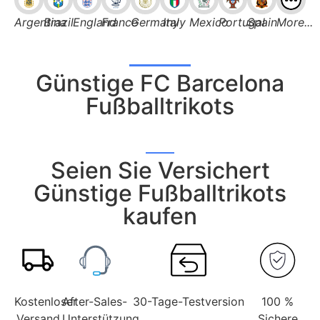
Argentina
Brazil
England
France
Germany
Italy
Mexico
Portugal
Spain
More...
Günstige FC Barcelona
Fußballtrikots
Seien Sie Versichert
Günstige Fußballtrikots
kaufen
Kostenloser
After-Sales-
30-Tage-Testversion
100 %
Versand
Unterstützung
Sichere