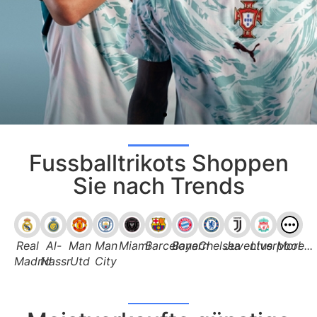
Fussballtrikots Shoppen
Sie nach Trends
Real
Al-
Man
Man
Miami
Barcelona
Bayern
Chelsea
Juventus
Liverpool
More...
Madrid
Nassr
Utd
City