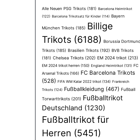
Alle Neuen PSG Trikots
(181)
Barcelona Heimtrikot
Bayern
(122)
Barcelona Trikotsatz für Kinder
(114)
Billige
München Trikots
(185)
Trikots
(6188)
Borussia Dortmun
Trikots
(185)
Brasilien Trikots
(192)
BVB Trikots
Chelsea Trikots
(202)
EM 2024 trikot
(213)
(181)
EM 2024 trikot herren
(150)
FC
England Heimtrikot
(131)
FC Barcelona Trikots
Arsenal Trikots
(166)
(528)
FIFA WM Katar 2022 trikot
(134)
Frankreich
Fußballkleidung
(467)
Fußball
Trikots
(124)
Fußballtrikot
Torwarttrikots
(201)
Deutschland
(1230)
Fußballtrikot für
Herren
(5451)