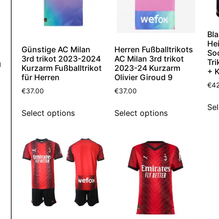
Bl
Hei
Günstige AC Milan
Herren Fußballtrikots
So
3rd trikot 2023-2024
AC Milan 3rd trikot
Tri
d
Kurzarm Fußballtrikot
2023-24 Kurzarm
+ 
für Herren
Olivier Giroud 9
€
4
€
37.00
€
37.00
Sel
Select options
Select options