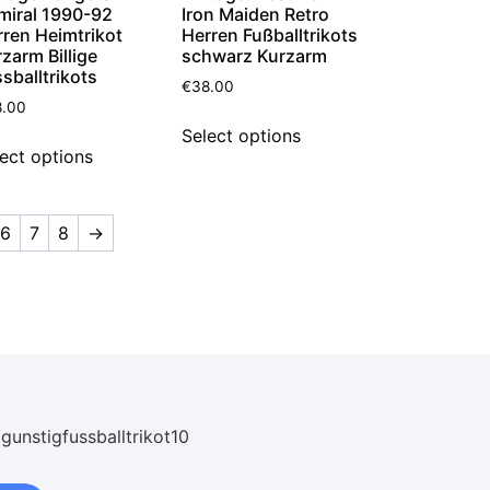
miral 1990-92
Iron Maiden Retro
ren Heimtrikot
Herren Fußballtrikots
zarm Billige
schwarz Kurzarm
sballtrikots
€
38.00
8.00
Select options
ect options
6
7
8
→
 gunstigfussballtrikot10