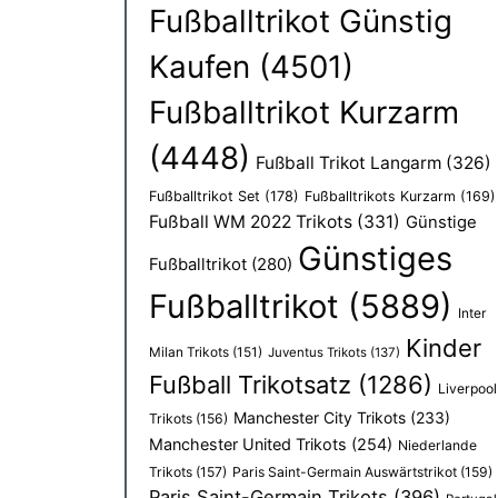
Fußballtrikot Günstig
Kaufen
(4501)
Fußballtrikot Kurzarm
(4448)
Fußball Trikot Langarm
(326)
Fußballtrikot Set
(178)
Fußballtrikots Kurzarm
(169)
Fußball WM 2022 Trikots
(331)
Günstige
Günstiges
Fußballtrikot
(280)
Fußballtrikot
(5889)
Inter
Kinder
Milan Trikots
(151)
Juventus Trikots
(137)
Fußball Trikotsatz
(1286)
Liverpool
Manchester City Trikots
(233)
Trikots
(156)
Manchester United Trikots
(254)
Niederlande
Trikots
(157)
Paris Saint-Germain Auswärtstrikot
(159)
Paris Saint-Germain Trikots
(396)