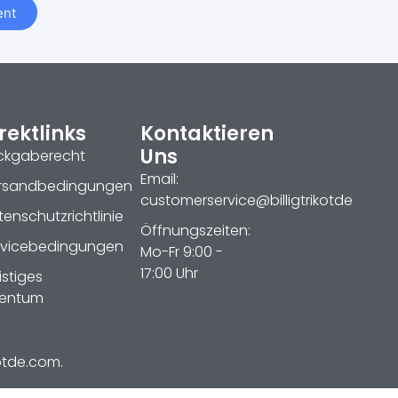
nt
rektlinks
Kontaktieren
Uns
ckgaberecht
Email:
rsandbedingungen
customerservice@billigtrikotde
enschutzrichtlinie
Öffnungszeiten:
rvicebedingungen
Mo-Fr 9:00 -
17:00 Uhr
istiges
gentum
kotde.com.