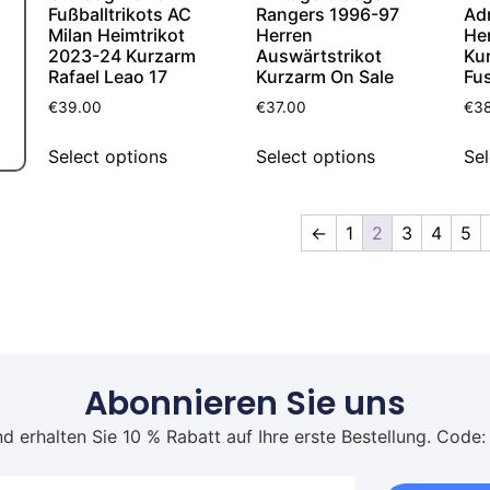
Fußballtrikots AC
Rangers 1996-97
Ad
Milan Heimtrikot
Herren
Her
2023-24 Kurzarm
Auswärtstrikot
Kur
Rafael Leao 17
Kurzarm On Sale
Fus
€
39.00
€
37.00
€
3
Select options
Select options
Sel
←
1
2
3
4
5
Abonnieren Sie uns
d erhalten Sie 10 % Rabatt auf Ihre erste Bestellung. Code: