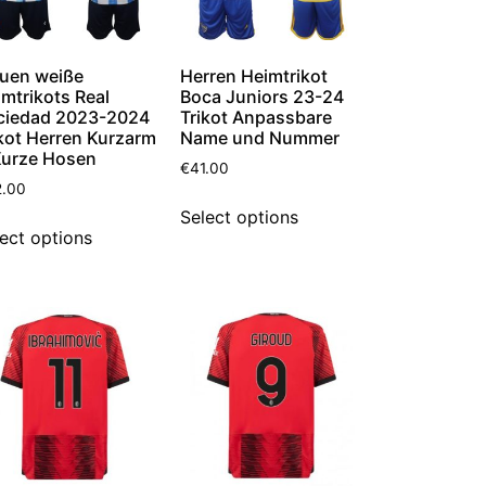
auen weiße
Herren Heimtrikot
mtrikots Real
Boca Juniors 23-24
ciedad 2023-2024
Trikot Anpassbare
kot Herren Kurzarm
Name und Nummer
Kurze Hosen
€
41.00
2.00
Select options
ect options