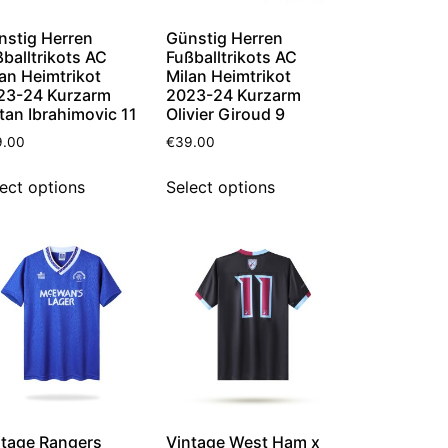
nstig Herren
Günstig Herren
balltrikots AC
Fußballtrikots AC
an Heimtrikot
Milan Heimtrikot
23-24 Kurzarm
2023-24 Kurzarm
tan Ibrahimovic 11
Olivier Giroud 9
9.00
€
39.00
ect options
Select options
ntage Rangers
Vintage West Ham x