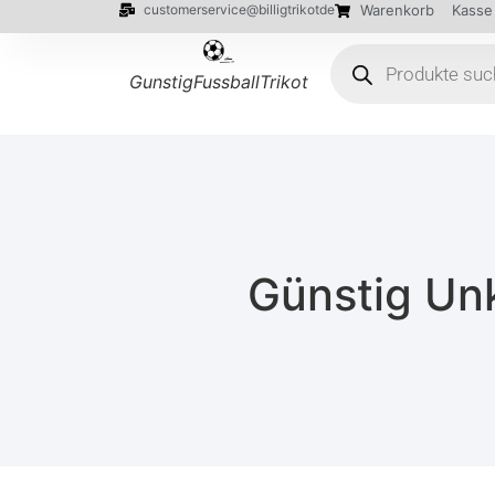
customerservice@billigtrikotde
Warenkorb
Kasse
GunstigFussballTrikot
Günstig Unk