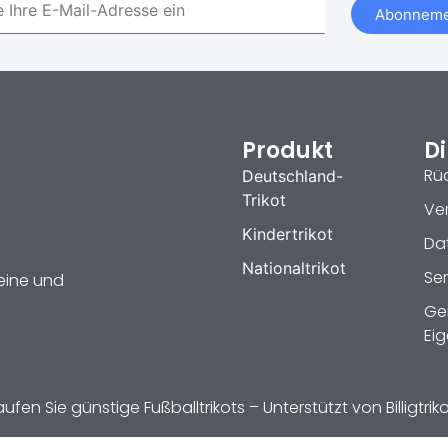
Abonneme
Produkt
Di
Rü
Deutschland-
Trikot
Ve
Kindertrikot
Dat
Nationaltrikot
Se
reine und
Ge
Ei
fen Sie günstige Fußballtrikots – Unterstützt von Billigtri