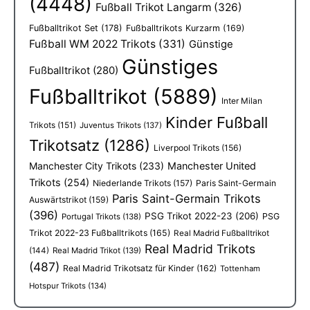
(4448)
Fußball Trikot Langarm
(326)
Fußballtrikot Set
(178)
Fußballtrikots Kurzarm
(169)
Fußball WM 2022 Trikots
(331)
Günstige
Günstiges
Fußballtrikot
(280)
Fußballtrikot
(5889)
Inter Milan
Kinder Fußball
Trikots
(151)
Juventus Trikots
(137)
Trikotsatz
(1286)
Liverpool Trikots
(156)
Manchester City Trikots
(233)
Manchester United
Trikots
(254)
Niederlande Trikots
(157)
Paris Saint-Germain
Paris Saint-Germain Trikots
Auswärtstrikot
(159)
(396)
PSG Trikot 2022-23
(206)
PSG
Portugal Trikots
(138)
Trikot 2022-23 Fußballtrikots
(165)
Real Madrid Fußballtrikot
Real Madrid Trikots
(144)
Real Madrid Trikot
(139)
(487)
Real Madrid Trikotsatz für Kinder
(162)
Tottenham
Hotspur Trikots
(134)