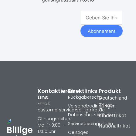
Abonnement
Kontaktieren
Direktlinks
Produkt
Uns
Rückgaberecht
Deutschland-
Email:
Trikot
Versandbedingungen
customerservice@billigtrikotde
Datenschutzrichtlinie
Kindertrikot
Öffnungszeiten:
Servicebedingungen
Mo-Fr 9:00 -
Nationaltrikot
Billige
17:00 Uhr
Geistiges