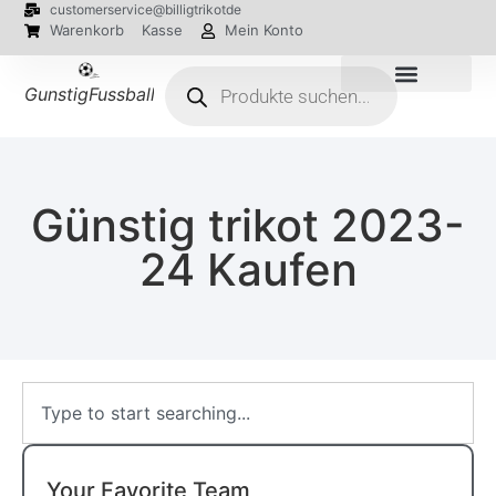
customerservice@billigtrikotde
Warenkorb
Kasse
Mein Konto
GunstigFussballTrikot
EM 2024 Trikots
Günstig trikot 2023-
24 Kaufen
Your Favorite Team