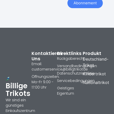
Abonnement
Kontaktieren
Direktlinks
Produkt
Uns
Rückgaberecht
Deutschland-
Email:
Trikot
Versandbedingungen
customerservice@billigtrikotde
Datenschutzrichtlinie
Kindertrikot
Öffnungszeiten:
Servicebedingungen
Mo-Fr 9:00 -
Nationaltrikot
Billige
17:00 Uhr
Geistiges
Trikots
Eigentum
Wir sind ein
günstiges
Einkaufszentrum