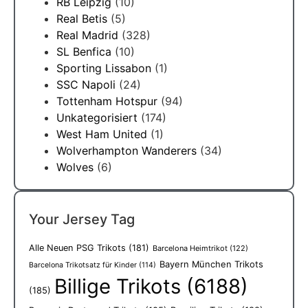
RB Leipzig
(10)
Real Betis
(5)
Real Madrid
(328)
SL Benfica
(10)
Sporting Lissabon
(1)
SSC Napoli
(24)
Tottenham Hotspur
(94)
Unkategorisiert
(174)
West Ham United
(1)
Wolverhampton Wanderers
(34)
Wolves
(6)
Your Jersey Tag
Alle Neuen PSG Trikots
(181)
Barcelona Heimtrikot
(122)
Bayern München Trikots
Barcelona Trikotsatz für Kinder
(114)
Billige Trikots
(6188)
(185)