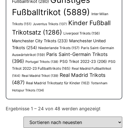
Fußballtrikot
(280)
Fußballtrikot
(5889)
Inter Milan
Kinder Fußball
Trikots
(151)
Juventus Trikots
(137)
Trikotsatz
(1286)
Liverpool Trikots
(156)
Manchester City Trikots
(233)
Manchester United
Trikots
(254)
Niederlande Trikots
(157)
Paris Saint-Germain
Paris Saint-Germain Trikots
Auswärtstrikot
(159)
(396)
PSG Trikot 2022-23
(206)
PSG
Portugal Trikots
(138)
Trikot 2022-23 Fußballtrikots
(165)
Real Madrid Fußballtrikot
Real Madrid Trikots
(144)
Real Madrid Trikot
(139)
(487)
Real Madrid Trikotsatz für Kinder
(162)
Tottenham
Hotspur Trikots
(134)
Ergebnisse 1 – 24 von 48 werden angezeigt