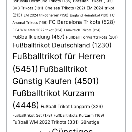
Borussia Dortmund Trikots
(185)
Brasilien Trikots
(192)
Chelsea Trikots
(202)
EM 2024 trikot
BVB Trikots
(181)
(213)
EM 2024 trikot herren
(150)
FC
England Heimtrikot
(131)
FC Barcelona Trikots
(528)
Arsenal Trikots
(166)
FIFA WM Katar 2022 trikot
(134)
Frankreich Trikots
(124)
Fußballkleidung
(467)
Fußball Torwarttrikots
(201)
Fußballtrikot Deutschland
(1230)
Fußballtrikot für Herren
(5451)
Fußballtrikot
Günstig Kaufen
(4501)
Fußballtrikot Kurzarm
(4448)
Fußball Trikot Langarm
(326)
Fußballtrikot Set
(178)
Fußballtrikots Kurzarm
(169)
Fußball WM 2022 Trikots
(331)
Günstige
Günstiges