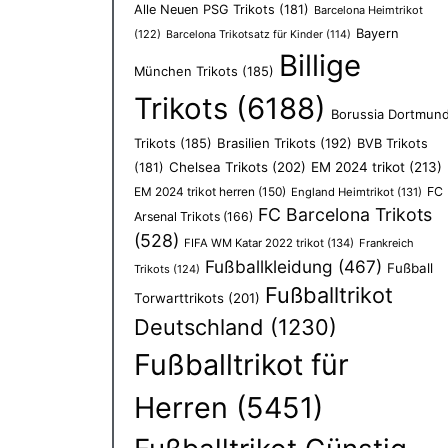
Alle Neuen PSG Trikots
(181)
Barcelona Heimtrikot
Bayern
(122)
Barcelona Trikotsatz für Kinder
(114)
Billige
München Trikots
(185)
Trikots
(6188)
Borussia Dortmun
Trikots
(185)
Brasilien Trikots
(192)
BVB Trikots
Chelsea Trikots
(202)
EM 2024 trikot
(213)
(181)
EM 2024 trikot herren
(150)
FC
England Heimtrikot
(131)
FC Barcelona Trikots
Arsenal Trikots
(166)
(528)
FIFA WM Katar 2022 trikot
(134)
Frankreich
Fußballkleidung
(467)
Fußball
Trikots
(124)
Fußballtrikot
Torwarttrikots
(201)
Deutschland
(1230)
Fußballtrikot für
Herren
(5451)