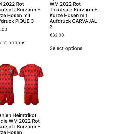
 2022 Rot
WM 2022 Rot
kotsatz Kurzarm +
Trikotsatz Kurzarm +
rze Hosen mit
Kurze Hosen mit
fdruck PIQUE 3
Aufdruck CARVAJAL
2
2.00
€
32.00
ect options
Select options
anien Heimtrikot
r die WM 2022 Rot
kotsatz Kurzarm +
rze Hosen