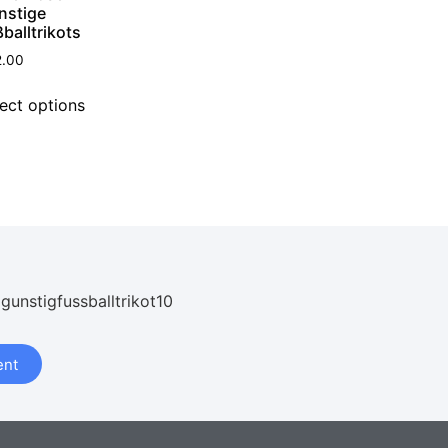
nstige
balltrikots
2.00
ect options
 gunstigfussballtrikot10
nt