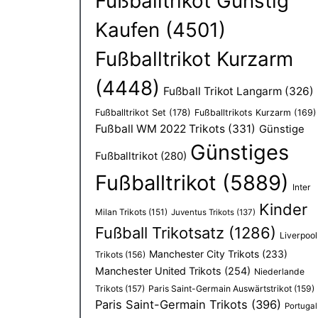
Fußballtrikot Günstig
Kaufen
(4501)
Fußballtrikot Kurzarm
(4448)
Fußball Trikot Langarm
(326)
Fußballtrikot Set
(178)
Fußballtrikots Kurzarm
(169)
Fußball WM 2022 Trikots
(331)
Günstige
Günstiges
Fußballtrikot
(280)
Fußballtrikot
(5889)
Inter
Kinder
Milan Trikots
(151)
Juventus Trikots
(137)
Fußball Trikotsatz
(1286)
Liverpool
Manchester City Trikots
(233)
Trikots
(156)
Manchester United Trikots
(254)
Niederlande
Trikots
(157)
Paris Saint-Germain Auswärtstrikot
(159)
Paris Saint-Germain Trikots
(396)
Portugal