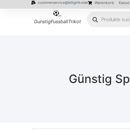
customerservice@billigtrikotde
Warenkorb
Kasse
GunstigFussballTrikot
Günstig S