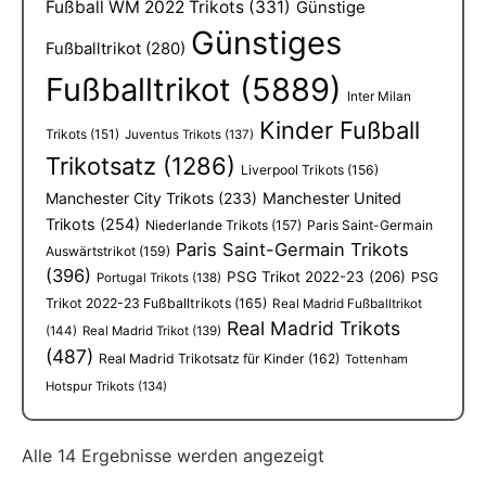
Fußball WM 2022 Trikots
(331)
Günstige
Günstiges
Fußballtrikot
(280)
Fußballtrikot
(5889)
Inter Milan
Kinder Fußball
Trikots
(151)
Juventus Trikots
(137)
Trikotsatz
(1286)
Liverpool Trikots
(156)
Manchester City Trikots
(233)
Manchester United
Trikots
(254)
Niederlande Trikots
(157)
Paris Saint-Germain
Paris Saint-Germain Trikots
Auswärtstrikot
(159)
(396)
PSG Trikot 2022-23
(206)
PSG
Portugal Trikots
(138)
Trikot 2022-23 Fußballtrikots
(165)
Real Madrid Fußballtrikot
Real Madrid Trikots
(144)
Real Madrid Trikot
(139)
(487)
Real Madrid Trikotsatz für Kinder
(162)
Tottenham
Hotspur Trikots
(134)
Alle 14 Ergebnisse werden angezeigt