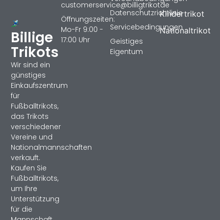
customerservice@billigtrikotde
Datenschutzrichtlinie
Kindertrikot
Öffnungszeiten:
Servicebedingungen
Mo-Fr 9:00 -
Nationaltrikot
Billige
17:00 Uhr
Geistiges
Trikots
Eigentum
Wir sind ein
günstiges
Einkaufszentrum
für
Fußballtrikots,
das Trikots
verschiedener
Vereine und
Nationalmannschaften
verkauft.
Kaufen Sie
Fußballtrikots,
um Ihre
Unterstützung
für die
Mannschaft