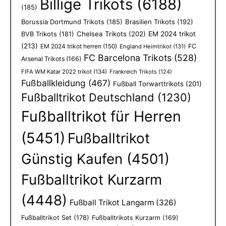
Billige Trikots
(6188)
(185)
Borussia Dortmund Trikots
(185)
Brasilien Trikots
(192)
Chelsea Trikots
(202)
EM 2024 trikot
BVB Trikots
(181)
(213)
EM 2024 trikot herren
(150)
FC
England Heimtrikot
(131)
FC Barcelona Trikots
(528)
Arsenal Trikots
(166)
FIFA WM Katar 2022 trikot
(134)
Frankreich Trikots
(124)
Fußballkleidung
(467)
Fußball Torwarttrikots
(201)
Fußballtrikot Deutschland
(1230)
Fußballtrikot für Herren
(5451)
Fußballtrikot
Günstig Kaufen
(4501)
Fußballtrikot Kurzarm
(4448)
Fußball Trikot Langarm
(326)
Fußballtrikot Set
(178)
Fußballtrikots Kurzarm
(169)