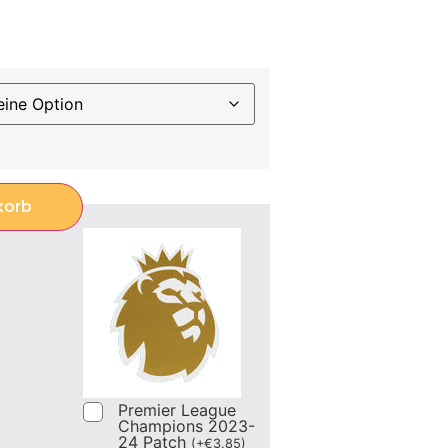
korb
Premier League
Champions 2023-
24 Patch
(
+
€
3.85
)