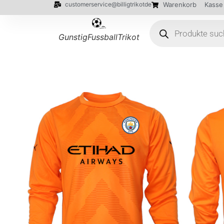
customerservice@billigtrikotde
Warenkorb
Kasse
GunstigFussballTrikot