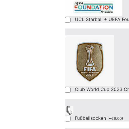
UCL Starball + UEFA Fo
Club World Cup 2023 C
Fußballsocken
(
+
€
6.00
)