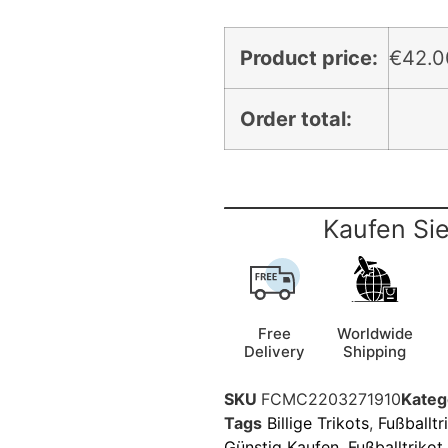
Product price:
€
42.0
Order total:
Kaufen Sie
Free
Worldwide
Delivery
Shipping
SKU
FCMC2203271910
Kateg
Tags
Billige Trikots
,
Fußballtr
Günstig Kaufen
,
Fußballtriko