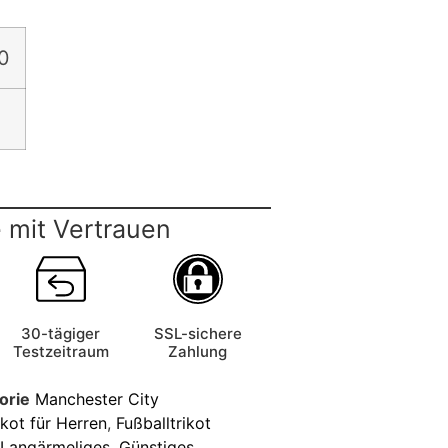
0
 mit Vertrauen
30-tägiger
SSL-sichere
Testzeitraum
Zahlung
orie
Manchester City
ikot für Herren
,
Fußballtrikot
t Langärmeliges
,
Günstiges