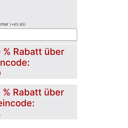
mmer
(
+
€
5.95
)
0 % Rabatt über
incode:
0
5 % Rabatt über
eincode:
5