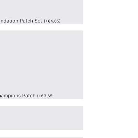
undation Patch Set
(
+
€
4.65
)
hampions Patch
(
+
€
3.65
)