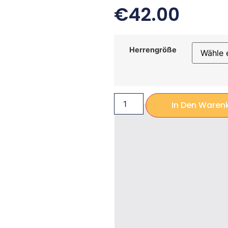
€
42.00
Herrengröße
In Den Waren