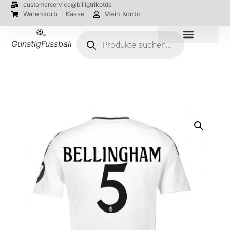
customerservice@billigtrikotde
Warenkorb
Kasse
Mein Konto
GunstigFussballTrikot
EM 2024 Trikots