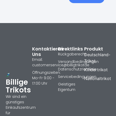
Kontaktieren
Direktlinks
Produkt
Uns
Rückgaberecht
Deutschland-
Email:
Trikot
Versandbedingungen
customerservice@billigtrikotde
Datenschutzrichtlinie
Kindertrikot
Öffnungszeiten:
Servicebedingungen
Mo-Fr 9:00 -
Nationaltrikot
Billige
17:00 Uhr
Geistiges
Trikots
Eigentum
Wir sind ein
günstiges
Einkaufszentrum
für