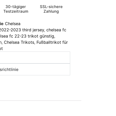
30-tägiger
SSL-sichere
Testzeitraum
Zahlung
ie
Chelsea
2022-2023 third jersey
,
chelsea fc
lsea fc 22-23 trikot günstig
,
n
,
Chelsea Trikots
,
Fußballtrikot für
ot
richtlinie