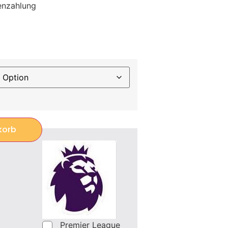
enzahlung
korb
Premier League