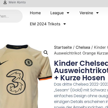
Mein Konto
Home
League
Vereine
EM 2024 Trikots
Startseite
/
Chelsea
/ Kinder
Ausweichtrikot Orange Kurza
Kinder Chelse
Ausweichtriko
+ Kurze Hosen
Das dritte Chelsea 2022-2023 
„Sesam“ (Gold) mit Schwarz u
einfaches Design ohne ausge
einzigen Details erscheinen 
sowie der Ärmelbündchen, d