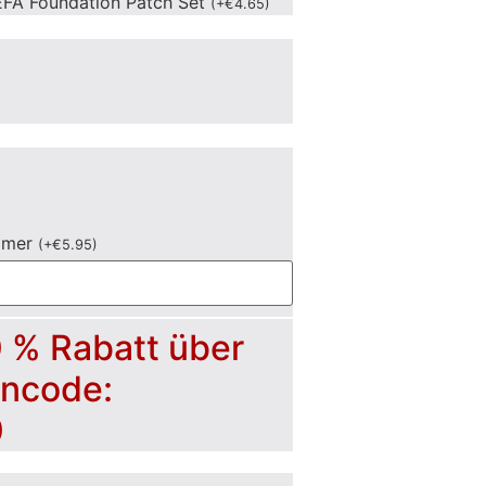
FA Foundation Patch Set
(
+
€
4.65
)
mmer
(
+
€
5.95
)
0 % Rabatt über
incode:
0