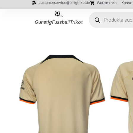
customerservice@billigtrikotde
Warenkorb
Kasse
GunstigFussballTrikot