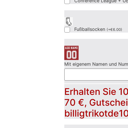
Conference League + UE
Fußballsocken
(
+
€
6.00
)
Mit eigenem Namen und Nu
Erhalten Sie 1
70 €, Gutsche
billigtrikotde1