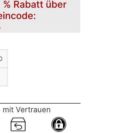
5 % Rabatt über
eincode:
5
0
 mit Vertrauen