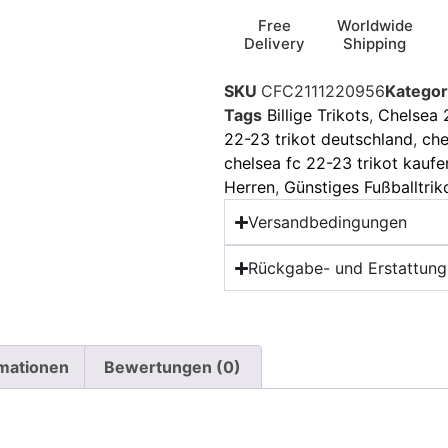
Free
Worldwide
Delivery
Shipping
SKU
CFC2111220956
Kategor
Tags
Billige Trikots
,
Chelsea 
22-23 trikot deutschland
,
che
chelsea fc 22-23 trikot kaufe
Herren
,
Günstiges Fußballtrik
Versandbedingungen
Rückgabe- und Erstattungs
rmationen
Bewertungen (0)