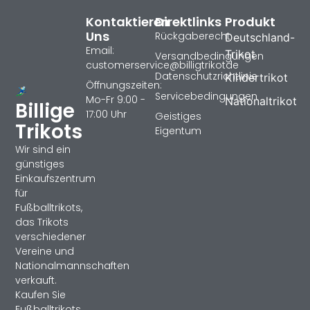
Kontaktieren
Direktlinks
Produkt
Uns
Rückgaberecht
Deutschland-
Email:
Trikot
Versandbedingungen
customerservice@billigtrikotde
Datenschutzrichtlinie
Kindertrikot
Öffnungszeiten:
Servicebedingungen
Mo-Fr 9:00 -
Nationaltrikot
Billige
17:00 Uhr
Geistiges
Trikots
Eigentum
Wir sind ein
günstiges
Einkaufszentrum
für
Fußballtrikots,
das Trikots
verschiedener
Vereine und
Nationalmannschaften
verkauft.
Kaufen Sie
Fußballtrikots,