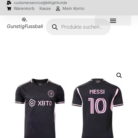
customerservice@billigtrikotde
Warenkorb
Kasse
Mein Konto
GunstigFussballTrikot
EM 2024 Trikots