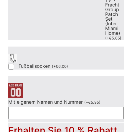
TV +
Fracht
Group
Patch
Set
(Inter
Miami
Home)
(
+
€
5.65
)
Fußballsocken
(
+
€
6.00
)
Mit eigenem Namen und Nummer
(
+
€
5.95
)
Erhalten Sie 10 % Rabatt