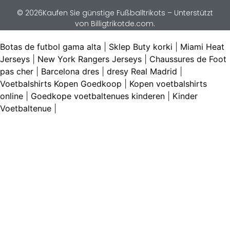
© 2026Kaufen Sie günstige Fußballtrikots – Unterstützt
von Billigtrikotde.com.
Botas de futbol gama alta
|
Sklep Buty korki
|
Miami Heat
Jerseys
|
New York Rangers Jerseys
|
Chaussures de Foot
pas cher
|
Barcelona dres
|
dresy Real Madrid
|
Voetbalshirts Kopen Goedkoop
|
Kopen voetbalshirts
online
|
Goedkope voetbaltenues kinderen
|
Kinder
Voetbaltenue
|