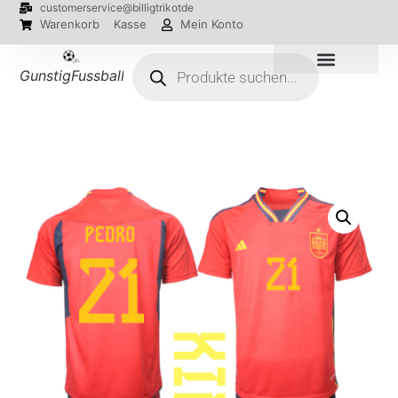
customerservice@billigtrikotde
Warenkorb
Kasse
Mein Konto
GunstigFussballTrikot
EM 2024 Trikots