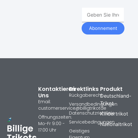
Abonnement
Kontaktieren
Direktlinks
Produkt
Uns
Rückgaberecht
Deutschland-
Email:
Trikot
Versandbedingungen
customerservice@billigtrikotde
Datenschutzrichtlinie
Kindertrikot
Öffnungszeiten:
Servicebedingungen
Mo-Fr 9:00 -
Nationaltrikot
Billige
17:00 Uhr
Geistiges
Trikots
Eigentum