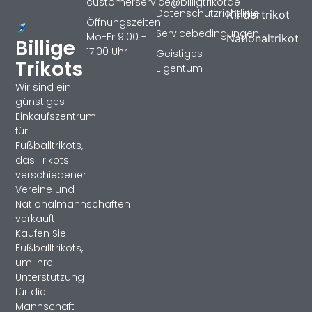
customerservice@billigtrikotde
Datenschutzrichtlinie
Kindertrikot
Öffnungszeiten:
Servicebedingungen
Mo-Fr 9:00 -
Nationaltrikot
Billige
17:00 Uhr
Geistiges
Trikots
Eigentum
Wir sind ein
günstiges
Einkaufszentrum
für
Fußballtrikots,
das Trikots
verschiedener
Vereine und
Nationalmannschaften
verkauft.
Kaufen Sie
Fußballtrikots,
um Ihre
Unterstützung
für die
Mannschaft