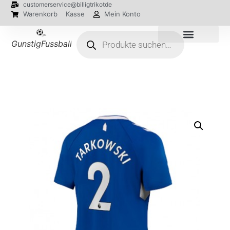
customerservice@billigtrikotde
Warenkorb
Kasse
Mein Konto
GunstigFussballTrikot
EM 2024 Trikots