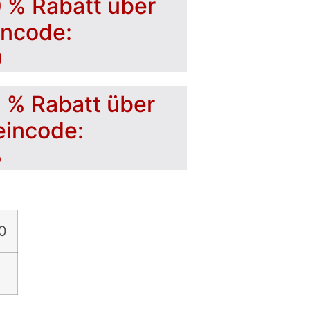
0 % Rabatt über
incode:
0
5 % Rabatt über
eincode:
5
0