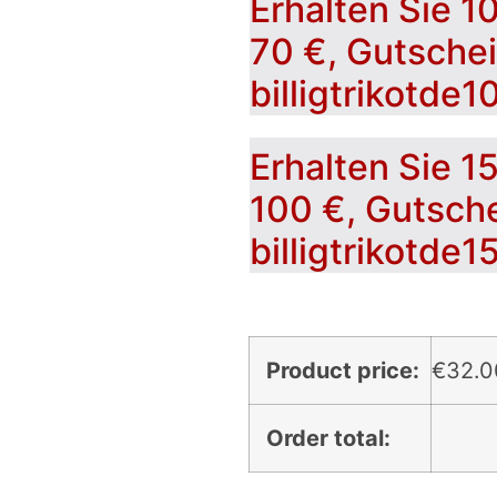
Erhalten Sie 1
70 €, Gutsche
billigtrikotde1
Erhalten Sie 1
100 €, Gutsch
billigtrikotde1
Product price:
€
32.0
Order total: