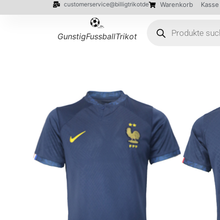
customerservice@billigtrikotde
Warenkorb
Kasse
GunstigFussballTrikot