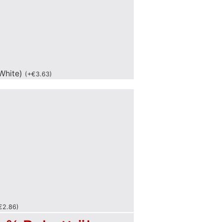
White)
(
+
€
3.63
)
€
2.86
)