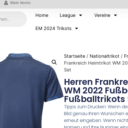
Mein Konto
Home
League
Vereine
EM 2024 Trikots
Startseite
/
Nationaltrikot
/
F
Frankreich Heimtrikot WM 202
Set
Herren Frankre
WM 2022 Fußbal
Fußballtrikots
Tipps zum Drucken: Wenn d
Bild genau Ihren Wünschen e
erneut eingeben. Wenn nicht,
Namen und Ihre Nummer ein