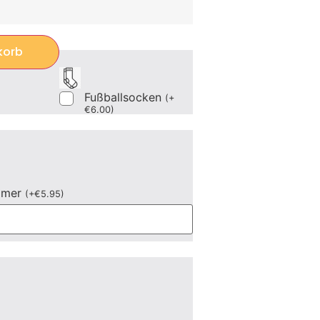
korb
Fußballsocken
(
+
€
6.00
)
mmer
(
+
€
5.95
)